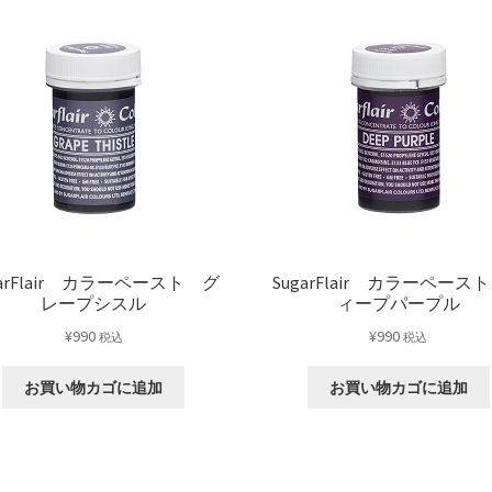
ス
ナ
ッ
ト
個
garFlair カラーペースト グ
SugarFlair カラーペース
レープシスル
ィープパープル
¥
990
¥
990
税込
税込
お買い物カゴに追加
お買い物カゴに追加