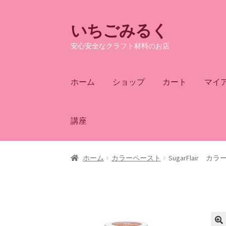
いちごみるく
ナ
コ
ビ
ン
安心安全なクラフト材料のお店
ゲ
テ
ー
ン
シ
ツ
ホーム
ショップ
カート
マイ
ョ
へ
ン
ス
へ
キ
講座
ス
ッ
キ
プ
ッ
ホーム
カラーペースト
SugarFlair
プ