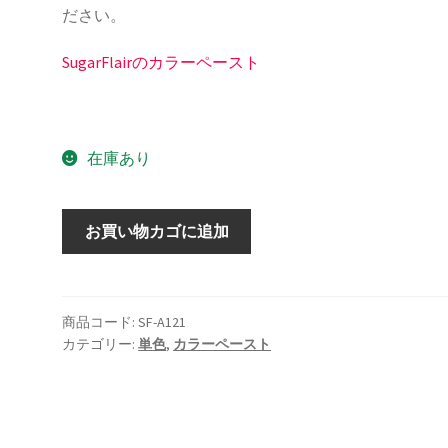
ださい。
SugarFlairのカラーペースト
在庫あり
SugarFlair
お買い物カゴに追加
カ
ラ
ー
ペ
商品コード:
SF-A121
カテゴリー:
単色
,
カラーペースト
ー
ス
ト
チ
ェ