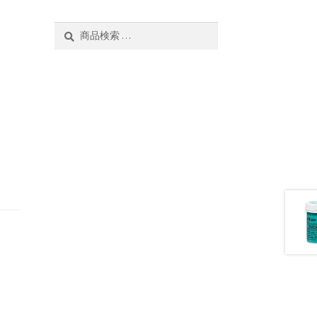
検
検
索
索
対
象: