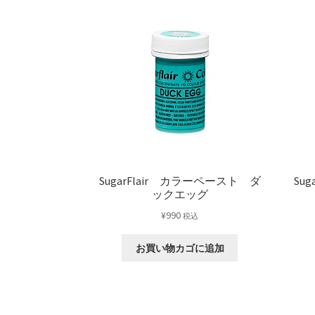
SugarFlair カラーペースト ダ
Su
ックエッグ
¥
990
税込
お買い物カゴに追加