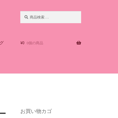
検
検
索
索
対
象:
グ
¥
0
0個の商品
ー
お買い物カゴ