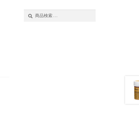
検
検
索
索
対
象: