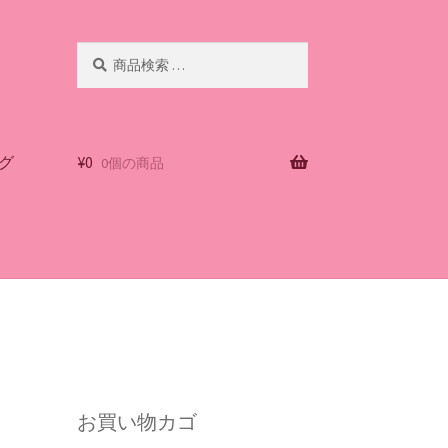
検
検
索
索
対
象:
グ
¥
0
0個の商品
お買い物カゴ