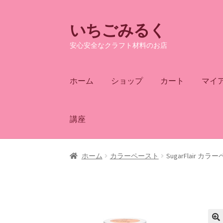
いちごみるく
ナ
コ
ビ
ン
安心安全なクラフト材料のお店
ゲ
テ
ー
ン
シ
ツ
ホーム
ショップ
カート
マイ
ョ
へ
ン
ス
へ
キ
講座
ス
ッ
キ
プ
ッ
ホーム
カラーペースト
SugarFlair 
プ