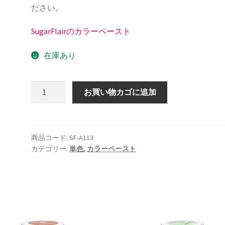
ださい。
SugarFlairのカラーペースト
在庫あり
SugarFlair
お買い物カゴに追加
カ
ラ
ー
ペ
商品コード:
SF-A113
カテゴリー:
単色
,
カラーペースト
ー
ス
ト
ピ
ー
チ
個