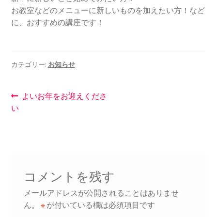
お教室などのメニューに新しいものを加えたい方！など
に、おすすめの講座です！
カテゴリー:
お知らせ
投
前
よいお年をお迎えくださ
の
い
稿
投
ナ
稿:
ビ
ゲ
コメントを残す
ー
メールアドレスが公開されることはありませ
シ
ん。
※
が付いている欄は必須項目です