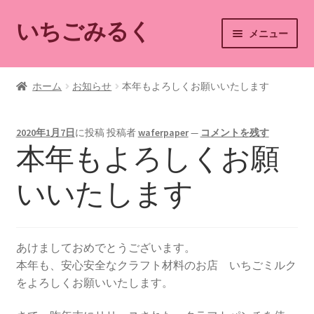
いちごみるく
ナ
コ
メニュー
ビ
ン
ゲ
テ
ホーム
ー
ン
ホーム
お知らせ
本年もよろしくお願いいたします
シ
ツ
ショップ
ョ
へ
ン
ス
2020年1月7日
に投稿
投稿者
waferpaper
—
コメントを残す
カート
本年もよろしくお願
へ
キ
ス
ッ
マイアカウント
いいたします
キ
プ
ッ
ショップご利用案内
プ
あけましておめでとうございます。
お問い合わせ
本年も、安心安全なクラフト材料のお店 いちごミルク
をよろしくお願いいたします。
ブログ