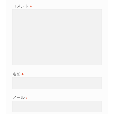
ョ
コメント
※
ン
名前
※
メール
※