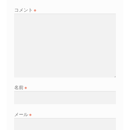
シ
コメント
※
ョ
ン
名前
※
メール
※