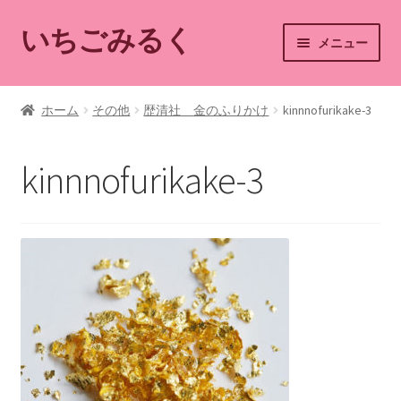
いちごみるく
ナ
コ
メニュー
ビ
ン
ゲ
テ
ホーム
ー
ン
ホーム
その他
歴清社 金のふりかけ
kinnnofurikake-3
シ
ツ
ショップ
ョ
へ
kinnnofurikake-3
ン
ス
カート
へ
キ
ス
ッ
マイアカウント
キ
プ
ッ
ショップご利用案内
プ
お問い合わせ
ブログ