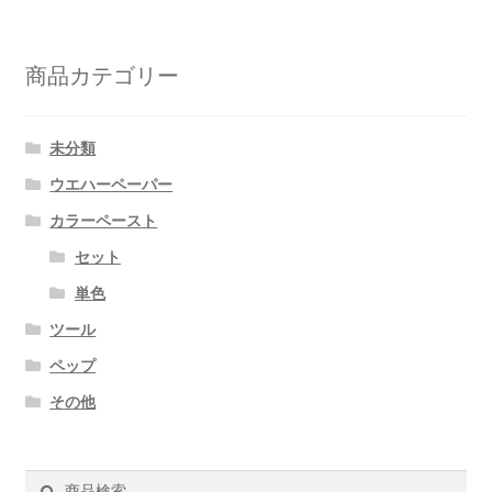
商品カテゴリー
未分類
ウエハーペーパー
カラーペースト
セット
単色
ツール
ペップ
その他
検
検