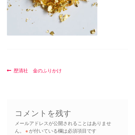
講座
投
前
歴清社 金のふりかけ
の
稿
投
ナ
稿:
ビ
コメントを残す
ゲ
メールアドレスが公開されることはありませ
ー
ん。
※
が付いている欄は必須項目です