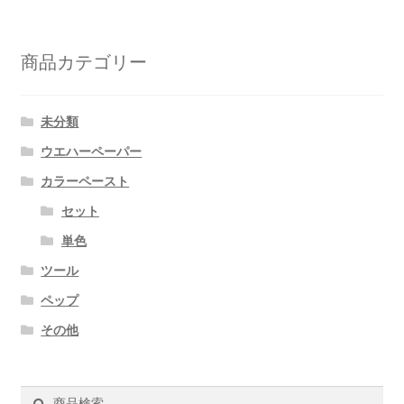
商品カテゴリー
未分類
ウエハーペーパー
カラーペースト
セット
単色
ツール
ペップ
その他
検
検