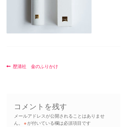
講座
投
前
歴清社 金のふりかけ
の
稿
投
ナ
稿:
ビ
コメントを残す
ゲ
メールアドレスが公開されることはありませ
ー
ん。
※
が付いている欄は必須項目です