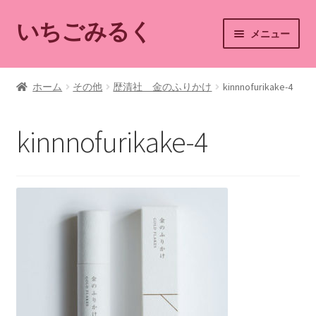
いちごみるく
ナ
コ
メニュー
ビ
ン
ゲ
テ
ホーム
ー
ン
ホーム
その他
歴清社 金のふりかけ
kinnnofurikake-4
シ
ツ
ショップ
ョ
へ
kinnnofurikake-4
ン
ス
カート
へ
キ
ス
ッ
マイアカウント
キ
プ
ッ
ショップご利用案内
プ
お問い合わせ
ブログ