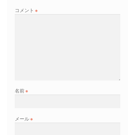
シ
コメント
※
ョ
ン
名前
※
メール
※