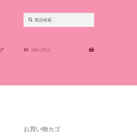
検
検
索
索
対
象:
グ
¥
0
0個の商品
お買い物カゴ