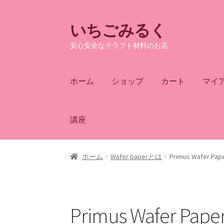
いちごみるく
ナ
コ
ビ
ン
安心安全なクラフト材料のお店
ゲ
テ
ー
ン
シ
ツ
ホーム
ショップ
カート
マイ
ョ
へ
ン
ス
へ
キ
講座
ス
ッ
キ
プ
ッ
ホーム
Wafer paperとは
Primus Wafer Pape
プ
Primus Wafer Paper