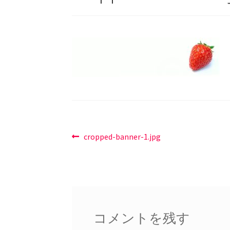
投
前
cropped-banner-1.jpg
の
稿
投
ナ
稿:
ビ
ゲ
コメントを残す