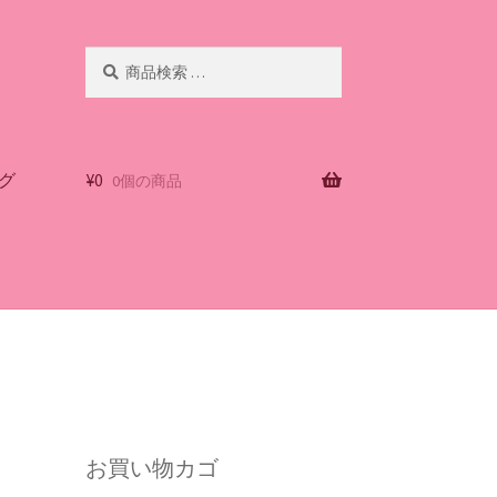
検
検
索
索
対
象:
グ
¥
0
0個の商品
お買い物カゴ