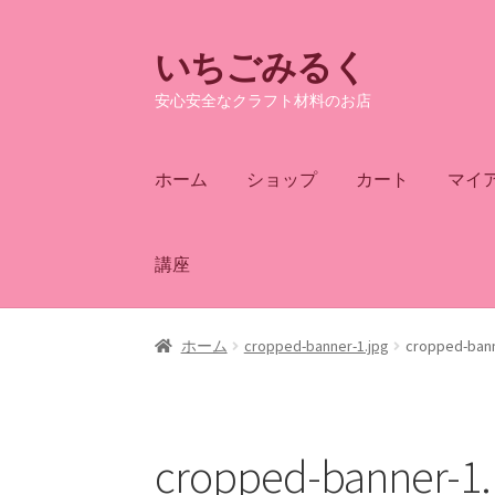
いちごみるく
ナ
コ
ビ
ン
安心安全なクラフト材料のお店
ゲ
テ
ー
ン
シ
ツ
ホーム
ショップ
カート
マイ
ョ
へ
ン
ス
へ
キ
講座
ス
ッ
キ
プ
ッ
ホーム
cropped-banner-1.jpg
cropped-bann
プ
cropped-banner-1.