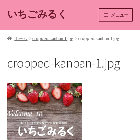
いちごみるく
ナ
コ
メニュー
ビ
ン
ゲ
テ
ホーム
ー
ン
ホーム
cropped-kanban-1.jpg
cropped-kanban-1.jpg
シ
ツ
ショップ
ョ
へ
cropped-kanban-1.jpg
ン
ス
カート
へ
キ
ス
ッ
マイアカウント
キ
プ
ッ
ショップご利用案内
プ
お問い合わせ
ブログ