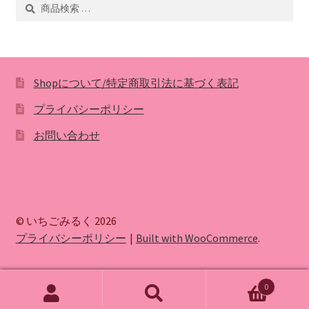
検
検
索
索
対
象:
Shopについて/特定商取引法に基づく表記
プライバシーポリシー
お問い合わせ
© いちごみるく 2026
プライバシーポリシー
Built with WooCommerce
.
0
検
検