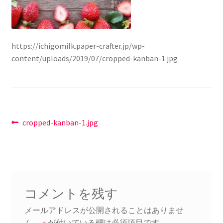
講座
https://ichigomilk.paper-crafter.jp/wp-
content/uploads/2019/07/cropped-kanban-1.jpg
投
前
cropped-kanban-1.jpg
の
稿
投
ナ
稿:
ビ
コメントを残す
ゲ
メールアドレスが公開されることはありませ
ー
ん。
※
が付いている欄は必須項目です