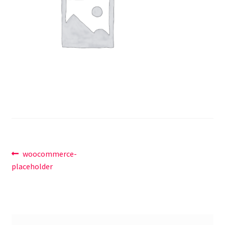
講座
投
前
woocommerce-
の
placeholder
稿
投
ナ
稿:
ビ