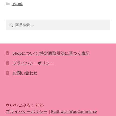
その他
検
検
索
索
対
象:
Shopについて/特定商取引法に基づく表記
プライバシーポリシー
お問い合わせ
© いちごみるく 2026
プライバシーポリシー
Built with WooCommerce
.