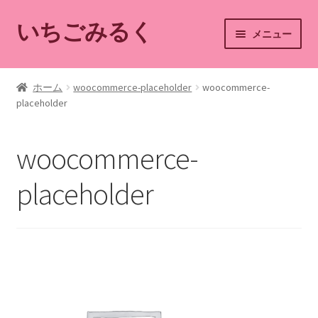
いちごみるく
ナ
コ
メニュー
ビ
ン
ゲ
テ
ホーム
ー
ン
ホーム
woocommerce-placeholder
woocommerce-
シ
ツ
placeholder
ショップ
ョ
へ
ン
ス
カート
woocommerce-
へ
キ
ス
ッ
マイアカウント
placeholder
キ
プ
ッ
ショップご利用案内
プ
お問い合わせ
ブログ